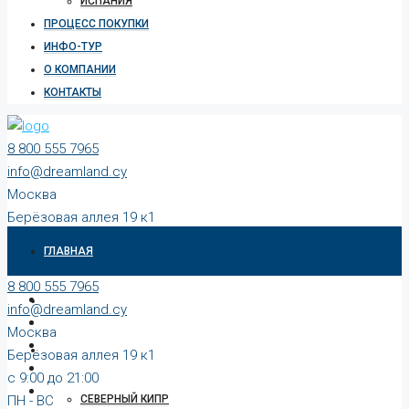
ИСПАНИЯ
ПРОЦЕСС ПОКУПКИ
ИНФО-ТУР
О КОМПАНИИ
КОНТАКТЫ
8 800 555 7965
info@dreamland.cy
Москва
Берёзовая аллея 19 к1
c 9:00 до 21:00
ГЛАВНАЯ
ПН - ВС
8 800 555 7965
КАТАЛОГ
info@dreamland.cy
Москва
СТРАНЫ
Берёзовая аллея 19 к1
c 9:00 до 21:00
ПН - ВС
СЕВЕРНЫЙ КИПР