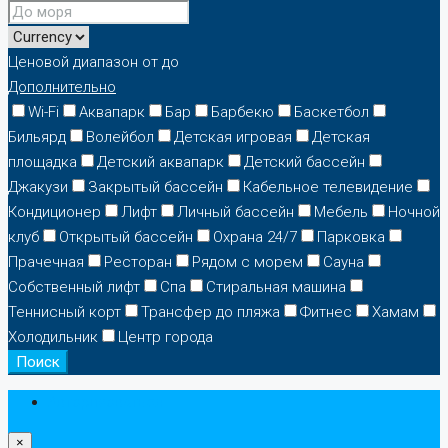
Ценовой диапазон
от
до
Дополнительно
Wi-Fi
Аквапарк
Бар
Барбекю
Баскетбол
Бильярд
Волейбол
Детская игровая
Детская
площадка
Детский аквапарк
Детский бассейн
Джакузи
Закрытый бассейн
Кабельное телевидение
Кондиционер
Лифт
Личный бассейн
Мебель
Ночной
клуб
Открытый бассейн
Охрана 24/7
Парковка
Прачечная
Ресторан
Рядом с морем
Сауна
Собственный лифт
Спа
Стиральная машина
Теннисный корт
Трансфер до пляжа
Фитнес
Хамам
Холодильник
Центр города
Поиск
Авторизоваться
×