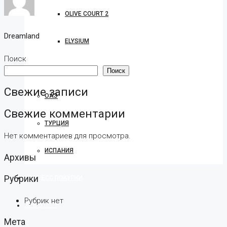
OLIVE COURT 2
Dreamland
ELYSIUM
Поиск
КИПР
Поиск
Свежие записи
ОАЭ
Свежие комментарии
ТУРЦИЯ
Нет комментариев для просмотра.
ИСПАНИЯ
Архивы
Рубрики
ПРОЦЕСС ПОКУПКИ
Рубрик нет
ИНФО-ТУР
Мета