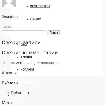
OLIVE COURT 2
Dreamland
ELYSIUM
Поиск
КИПР
Поиск
Свежие записи
ОАЭ
Свежие комментарии
ТУРЦИЯ
Нет комментариев для просмотра.
ИСПАНИЯ
Архивы
Рубрики
ПРОЦЕСС ПОКУПКИ
Рубрик нет
ИНФО-ТУР
Мета