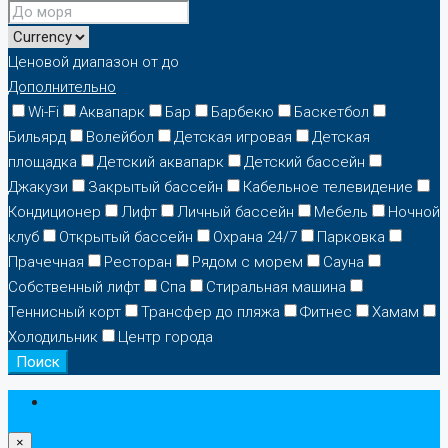
Ценовой диапазон
от
до
Дополнительно
Wi-Fi
Аквапарк
Бар
Барбекю
Баскетбол
Бильярд
Волейбол
Детская игровая
Детская
площадка
Детский аквапарк
Детский бассейн
Джакузи
Закрытый бассейн
Кабельное телевидение
Кондиционер
Лифт
Личный бассейн
Мебель
Ночной
клуб
Открытый бассейн
Охрана 24/7
Парковка
Прачечная
Ресторан
Рядом с морем
Сауна
Собственный лифт
Спа
Стиральная машина
Теннисный корт
Трансфер до пляжа
Фитнес
Хамам
Холодильник
Центр города
Поиск
Авторизоваться
×