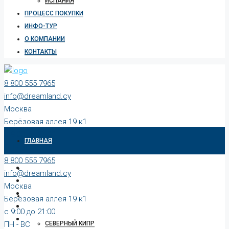
ИСПАНИЯ
ПРОЦЕСС ПОКУПКИ
ИНФО-ТУР
О КОМПАНИИ
КОНТАКТЫ
8 800 555 7965
info@dreamland.cy
Москва
Берёзовая аллея 19 к1
c 9:00 до 21:00
ГЛАВНАЯ
ПН - ВС
8 800 555 7965
КАТАЛОГ
info@dreamland.cy
Москва
СТРАНЫ
Берёзовая аллея 19 к1
c 9:00 до 21:00
ПН - ВС
СЕВЕРНЫЙ КИПР